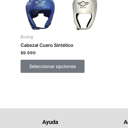
se
pueden
elegir
en
la
Boxing
página
Cabezal Cuero Sintético
de
$
9.990
producto
Seleccionar opciones
Ayuda
A