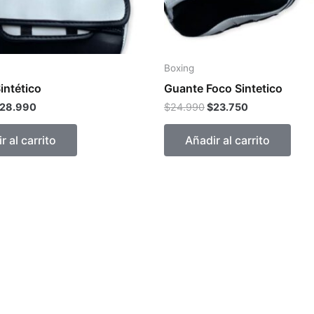
Boxing
intético
Guante Foco Sintetico
28.990
$
24.990
$
23.750
r al carrito
Añadir al carrito