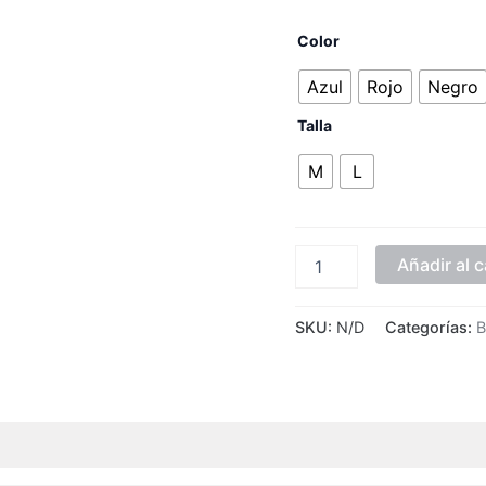
Color
Azul
Rojo
Negro
Talla
M
L
Añadir al c
SKU:
N/D
Categorías:
B