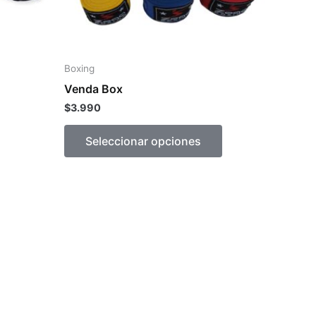
pueden
elegir
en
la
Boxing
página
Venda Box
de
$
3.990
producto
Seleccionar opciones