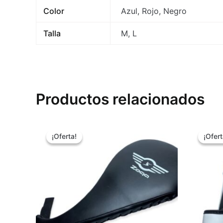
Color
Azul, Rojo, Negro
Talla
M, L
Productos relacionados
El
El
E
precio
precio
p
¡Oferta!
¡Oferta!
¡Ofert
¡Ofert
original
actual
o
era:
es:
e
$5.990.
$4.990.
$