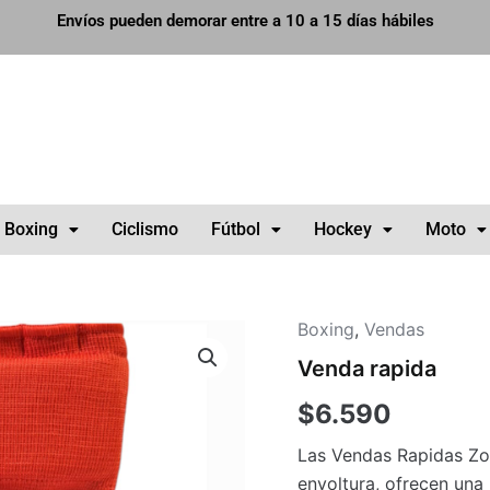
Envíos pueden demorar entre a 10 a 15 días hábiles
Boxing
Ciclismo
Fútbol
Hockey
Moto
Boxing
,
Vendas
Venda
rapida
Venda rapida
cantidad
$
6.590
Las Vendas Rapidas Zo
envoltura, ofrecen una