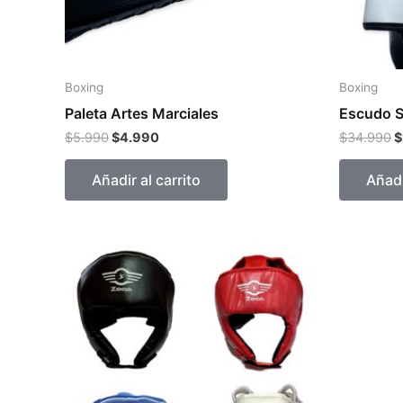
Boxing
Boxing
Paleta Artes Marciales
Escudo S
$
5.990
$
4.990
$
34.990
$
Añadir al carrito
Añadi
Este
producto
tiene
múltiples
variantes.
Las
opciones