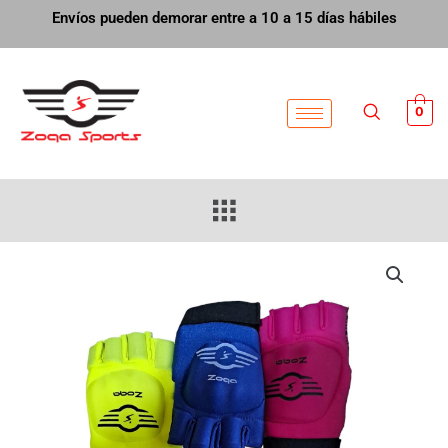
Ir
Envíos pueden demorar entre a 10 a 15 días hábiles
al
contenido
0
Menú
Guante
Izquierdo
cantidad