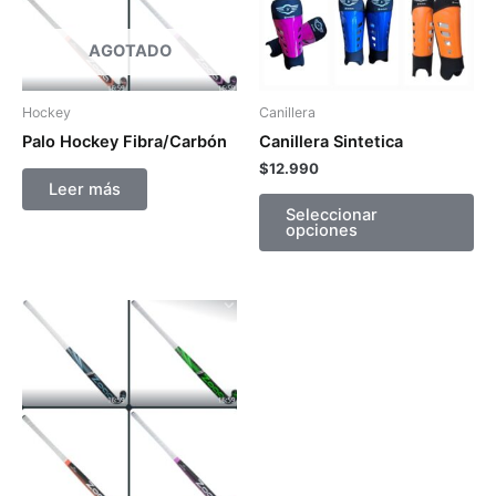
La
op
AGOTADO
se
pu
Hockey
Canillera
ele
Palo Hockey Fibra/Carbón
Canillera Sintetica
en
$
12.990
la
Leer más
pá
Seleccionar
opciones
de
pr
Este
producto
tiene
múltiples
variantes.
Las
opciones