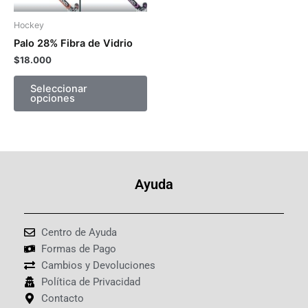
se
pueden
Hockey
elegir
Palo 28% Fibra de Vidrio
en
$
18.000
la
página
Seleccionar
opciones
de
producto
Ayuda
Centro de Ayuda
Formas de Pago
Cambios y Devoluciones
Política de Privacidad
Contacto