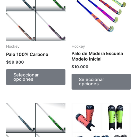
múltiples
múl
variantes.
var
Las
La
opciones
op
se
se
pueden
pu
Hockey
Hockey
elegir
ele
Palo de Madera Escuela
Palo 100% Carbono
en
en
Modelo Inicial
$
99.900
la
la
$
10.000
página
pá
Seleccionar
opciones
Seleccionar
de
de
opciones
producto
pr
Es
pr
tie
múl
var