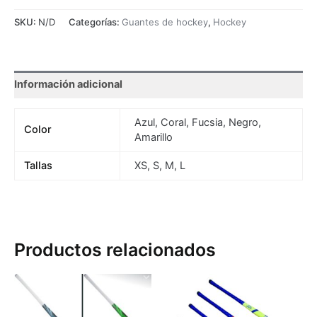
SKU:
N/D
Categorías:
Guantes de hockey
,
Hockey
Información adicional
Azul, Coral, Fucsia, Negro,
Color
Amarillo
Tallas
XS, S, M, L
Productos relacionados
Este
Es
producto
pr
tiene
tie