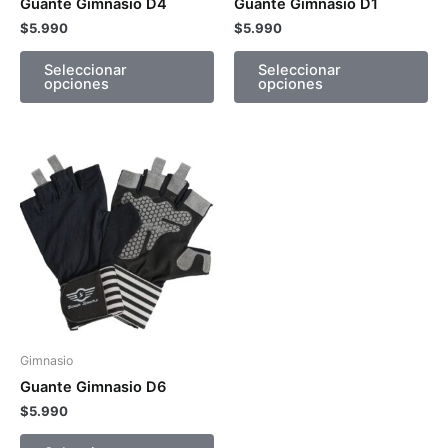
Guante Gimnasio D4
Guante Gimnasio D1
en
en
$
5.990
$
5.990
la
la
página
pá
Seleccionar
Seleccionar
opciones
opciones
de
de
producto
pr
Este
producto
tiene
múltiples
variantes.
Las
opciones
se
pueden
Gimnasio
elegir
Guante Gimnasio D6
en
$
5.990
la
página