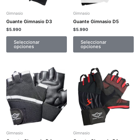
se
se
pueden
pu
Gimnasio
Gimnasio
elegir
ele
Guante Gimnasio D3
Guante Gimnasio D5
en
en
$
5.990
$
5.990
la
la
página
pá
Seleccionar
Seleccionar
opciones
opciones
de
de
producto
pr
Este
Es
producto
pr
tiene
tie
múltiples
múl
variantes.
var
Las
La
opciones
op
se
se
pueden
pu
Gimnasio
Gimnasio
elegir
ele