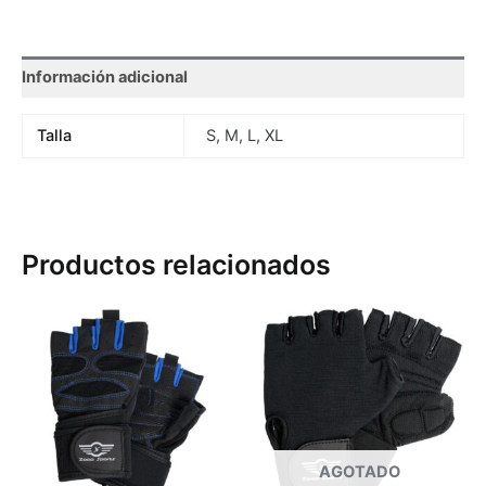
Información adicional
Talla
S, M, L, XL
Productos relacionados
Este
Es
producto
pr
tiene
tie
múltiples
múl
variantes.
var
Las
La
opciones
op
AGOTADO