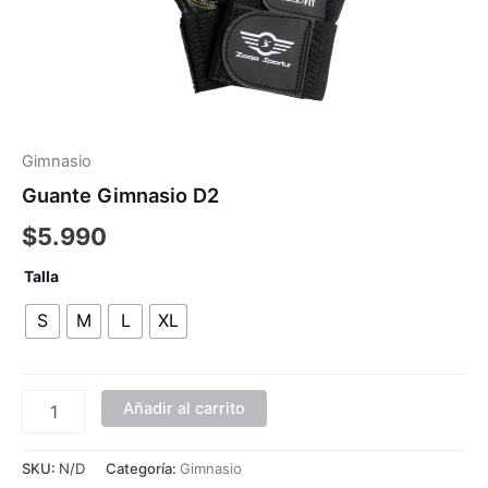
Gimnasio
Guante Gimnasio D2
$
5.990
Talla
S
M
L
XL
Añadir al carrito
SKU:
N/D
Categoría:
Gimnasio