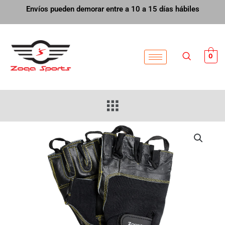
Ir
Envíos pueden demorar entre a 10 a 15 días hábiles
al
contenido
0
Menú
Guante
Gimnasio
D2
cantidad