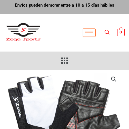
Ir
Envíos pueden demorar entre a 10 a 15 días hábiles
al
contenido
0
Menú
Guante
Ciclismo
E12
cantidad