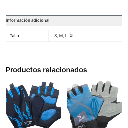
Información adicional
Talla
S, M, L, XL
Productos relacionados
Este
Es
producto
pr
tiene
tie
múltiples
múl
variantes.
var
Las
La
opciones
op