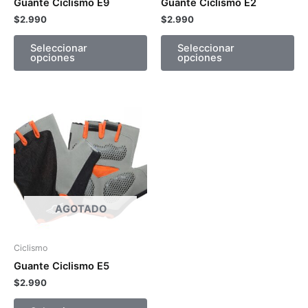
Guante Ciclismo E9
Guante Ciclismo E2
en
en
$
2.990
$
2.990
la
la
página
pá
Seleccionar
Seleccionar
opciones
opciones
de
de
producto
pr
Este
producto
tiene
múltiples
variantes.
Las
opciones
AGOTADO
se
pueden
Ciclismo
elegir
Guante Ciclismo E5
en
$
2.990
la
página