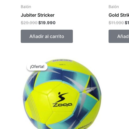
Balón
Balón
Jubiter Stricker
Gold Stri
$
29.990
$
19.990
$
11.990
$
Añadir al carrito
Añadi
El
El
precio
precio
¡Oferta!
¡Oferta!
original
actual
era:
es:
$9.990.
$8.990.