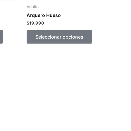
la
la
Adulto
página
página
Arquero Hueso
de
de
$
19.990
producto
producto
Seleccionar opciones