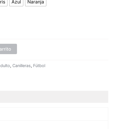
ris
Azul
Naranja
arrito
dulto
,
Canilleras
,
Fútbol