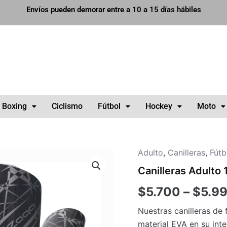
Envíos pueden demorar entre a 10 a 15 días hábiles
Boxing
Ciclismo
Fútbol
Hockey
Moto
Adulto
,
Canilleras
,
Fútb
Canilleras
Adulto
Canilleras Adulto 
1
cantidad
$
5.700
–
$
5.9
Nuestras canilleras de 
material EVA en su inte