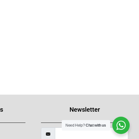
s
Newsletter
Need Help?
Chat with us